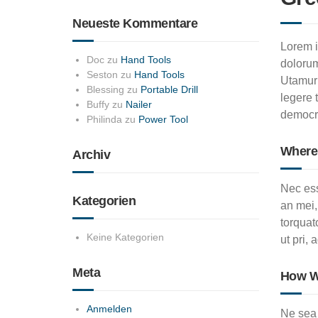
Neueste Kommentare
Lorem i
Doc
zu
Hand Tools
dolorum
Seston
zu
Hand Tools
Utamur 
Blessing
zu
Portable Drill
legere 
Buffy
zu
Nailer
democri
Philinda
zu
Power Tool
Where
Archiv
Nec ess
Kategorien
an mei,
torquat
Keine Kategorien
ut pri, 
Meta
How We
Anmelden
Ne sea 