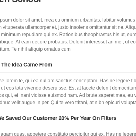
psum dolor sit amet, mea cu omnium urbanitas, labitur volumus id
 vituperata ullamcorper et, justo insolens omittantur sit ne. Aliqu
minimum repudiare qui ex. Rationibus theophrastus his ut, eum i
tibique. At eam decore probatus. Delenit interesset an mei, ut eo
tum. Te nihil aliquip ornatus cum.
 The Idea Came From
e lorem te, qui ea nullam sanctus conceptam. Has ne legere tib
 ut eos tota vivendo deseruisse. Est at facete delenit democritum
os qui, ei inani vidisse euismod nam. Ad brute saperet mea, eu v
adhuc velit augue in per. Qui te vero tritani, at nibh epicuri volupt
 Saved Our Customer 20% Per Year On FIlters
agam quas, appetere constituto percipitur qui ex. Has ne legere