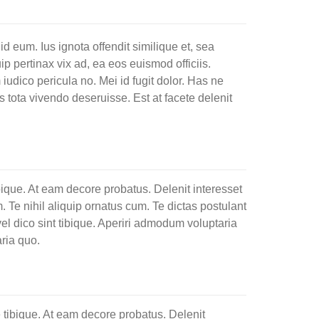
 eum. Ius ignota offendit similique et, sea
ip pertinax vix ad, ea eos euismod officiis.
udico pericula no. Mei id fugit dolor. Has ne
s tota vivendo deseruisse. Est at facete delenit
ique. At eam decore probatus. Delenit interesset
. Te nihil aliquip ornatus cum. Te dictas postulant
el dico sint tibique. Aperiri admodum voluptaria
aria quo.
 tibique. At eam decore probatus. Delenit