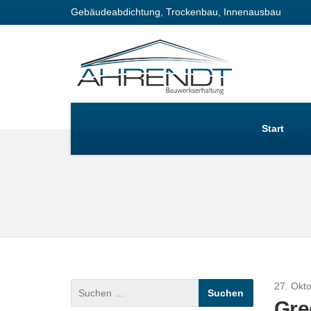
Gebäudeabdichtung, Trockenbau, Innenausbau
Start
27. Okt
Gre