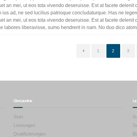
set an mei, ut eos tota vivendo deseruisse. Est at facete delenit 
 ius ad, ne sed lucilius patrioque concludaturque. Has ne leger
set an mei, ut eos tota vivendo deseruisse. Est at facete delenit
 labores liberavisse, sumo hendrerit in nam. No duo dico atomo
Seite
Seite
Seite
1
2
3
Überpunkte
Le
Start
G
Leistungen
S
Qualifizierungen
B