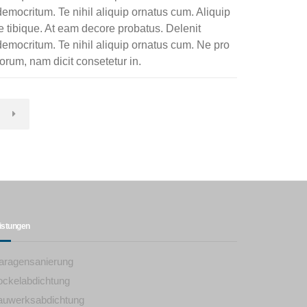
democritum. Te nihil aliquip ornatus cum. Aliquip
e tibique. At eam decore probatus. Delenit
 democritum. Te nihil aliquip ornatus cum. Ne pro
rum, nam dicit consetetur in.
istungen
aragensanierung
ockelabdichtung
auwerksabdichtung