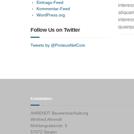
Eintrags-Feed
interes
Kommentar-Feed
aliquam
WordPress.org
interes
quaeque
Follow Us on Twitter
Tweets by @ProteusNetCom
Kontaktdaten
AHRENDT Bauwerkserhaltung
Winfried Ahrendt
Mühlengrabenstr. 5
57072 Siegen