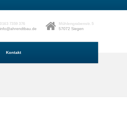
0163 7359 376
Mühlengrabenstr. 5
info@ahrendtbau.de
57072 Siegen
Kontakt